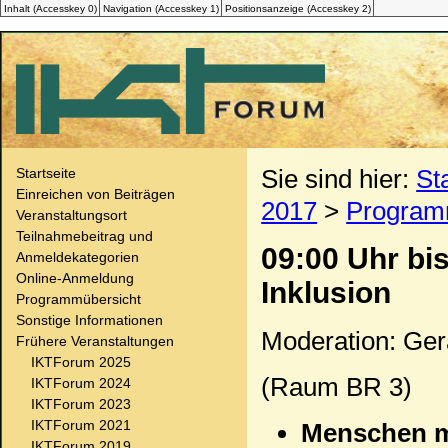
Inhalt (
Accesskey
0)
Navigation (
Accesskey
1)
Positionsanzeige (
Accesskey
2)
Sie sind hier:
St
Startseite
Einreichen von Beiträgen
2017
>
Program
Veranstaltungsort
Teilnahmebeitrag und
09:00 Uhr bi
Anmeldekategorien
Online-Anmeldung
Inklusion
Programmübersicht
Sonstige Informationen
Moderation: Ger
Frühere Veranstaltungen
IKTForum 2025
(Raum BR 3)
IKTForum 2024
IKTForum 2023
IKTForum 2021
Menschen mi
IKTForum 2019