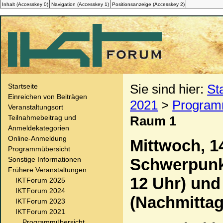
Inhalt (
Accesskey
0)
Navigation (
Accesskey
1)
Positionsanzeige (
Accesskey
2)
Sie sind hier:
St
Startseite
Einreichen von Beiträgen
2021
>
Program
Veranstaltungsort
Teilnahmebeitrag und
Raum 1
Anmeldekategorien
Online-Anmeldung
Mittwoch, 1
Programmübersicht
Sonstige Informationen
Schwerpunkt
Frühere Veranstaltungen
12 Uhr) und
IKTForum 2025
IKTForum 2024
(Nachmittag
IKTForum 2023
IKTForum 2021
Programmübersicht